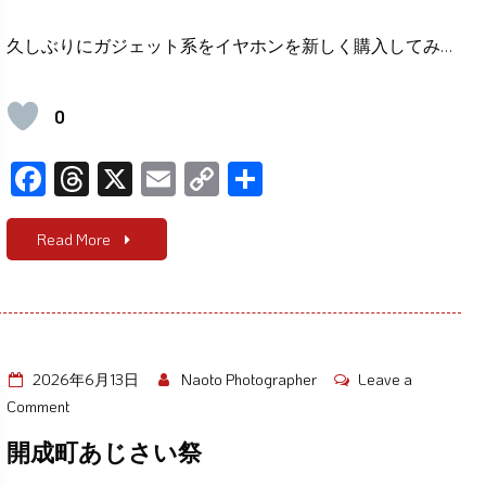
C710N
久しぶりにガジェット系をイヤホンを新しく購入してみ…
0
F
T
X
E
C
共
ac
hr
m
o
有
e
e
ail
p
Read More
b
a
y
o
d
Li
o
s
n
k
k
2026年6月13日
Naoto Photographer
Leave a
on
Comment
開
開成町あじさい祭
成