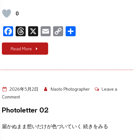
た
い
0
2026
F
T
X
E
C
共
ac
hr
m
o
有
e
e
ail
p
Read More
b
a
y
o
d
Li
o
s
n
k
k
2026年5月2日
Naoto Photographer
Leave a
on
Comment
Photoletter
Photoletter 02
02
届かぬまま想いだけが色づいていく 続きをみる