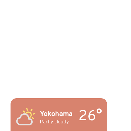
26°
Yokohama
Partly cloudy