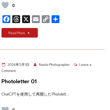
0
F
T
X
E
C
共
ac
hr
m
o
有
e
e
ail
p
Read More
b
a
y
o
d
Li
o
s
n
k
k
2026年5月1日
Naoto Photographer
Leave a
on
Comment
Photoletter
Photoletter 01
01
ChatCPTを使用して再開したPhotolett…
0