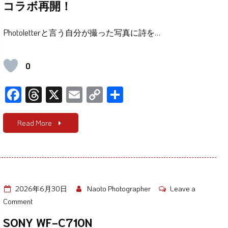
コラボ再開！
ラ
ボ
Photoletterと言う自分が撮った写真に詩を…
再
開！
0
F
T
X
E
C
共
ac
hr
m
o
有
e
e
ail
p
Read More
b
a
y
o
d
Li
o
s
n
k
k
2026年6月30日
Naoto Photographer
Leave a
on
Comment
SONY
SONY WF-C710N
WF-