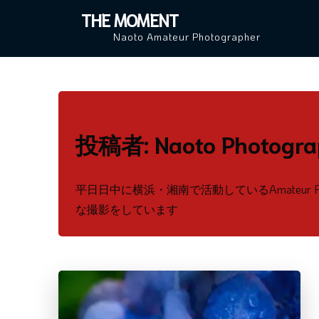
Skip
THE MOMENT
to
Naoto Amateur Photographer
content
投稿者:
Naoto Photogra
平日日中に横浜・湘南で活動しているAmateur P
な撮影をしています