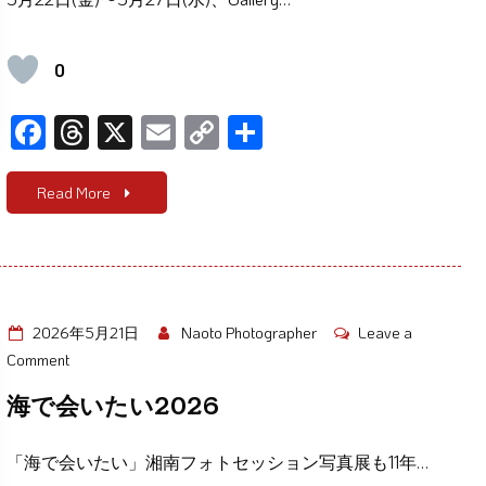
い
た
い
0
2026
F
T
X
E
C
共
ac
hr
m
o
有
e
e
ail
p
Read More
b
a
y
o
d
Li
o
s
n
k
k
2026年5月21日
Naoto Photographer
Leave a
on
Comment
海
海で会いたい2026
で
会
「海で会いたい」湘南フォトセッション写真展も11年…
い