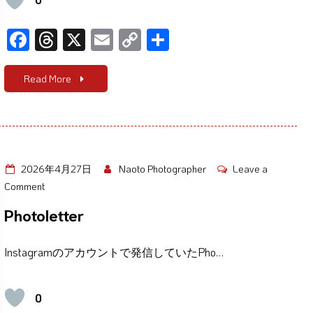
F
T
X
E
C
共
ac
hr
m
o
有
e
e
ail
p
Read More
b
a
y
o
d
Li
o
s
n
k
k
2026年4月27日
Naoto Photographer
Leave a
on
Comment
Photoletter
Photoletter
Instagramのアカウントで発信していたPho…
0