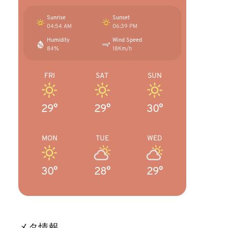
Sunrise
Sunset
04:54 AM
06:39 PM
Humidity
Wind Speed
84%
18Km/h
FRI
SAT
SUN
29°
29°
30°
MON
TUE
WED
30°
28°
29°
メタ情報