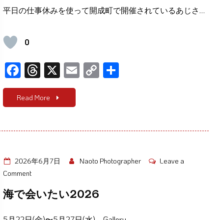
町
平日の仕事休みを使って開成町で開催されているあじさ…
あ
じ
さ
0
い
祭
F
T
X
E
C
共
ac
hr
m
o
有
e
e
ail
p
Read More
b
a
y
o
d
Li
o
s
n
k
k
2026年6月7日
Naoto Photographer
Leave a
on
Comment
海
海で会いたい2026
で
会
5月22日(金)〜5月27日(水)、Gallery…