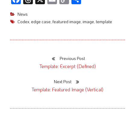
ac
hr
m
o
有
News
e
e
ail
p
Codex
,
edge case
,
featured image
,
image
,
template
b
a
y
o
d
Li
o
s
n
k
k
Previous Post
投
Previous
Template: Excerpt (Defined)
稿
post:
Next Post
ナ
Next
Template: Featured Image (Vertical)
post:
ビ
ゲ
ー