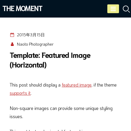
Skip
THE MOMENT
to
content
2015年3月15日
Naoto Photographer
Template: Featured Image
(Horizontal)
This post should display a
featured image
, if the theme
supports it
.
Non-square images can provide some unique styling
issues.