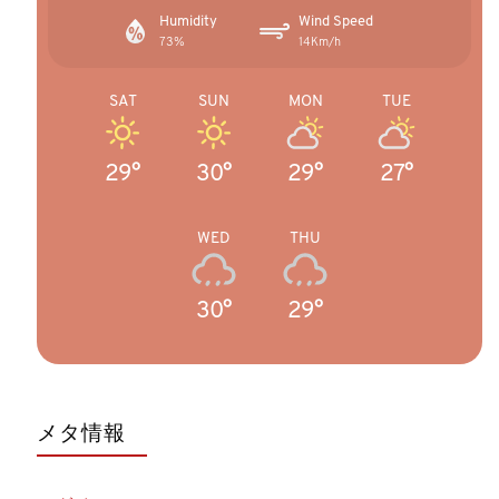
Humidity
Wind Speed
73%
14Km/h
SAT
SUN
MON
TUE
29°
30°
29°
27°
WED
THU
30°
29°
メタ情報