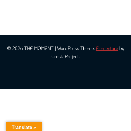
© 2026 THE MOMENT
|
WordPress Theme:
Elementare
by
CrestaProject.
Translate »