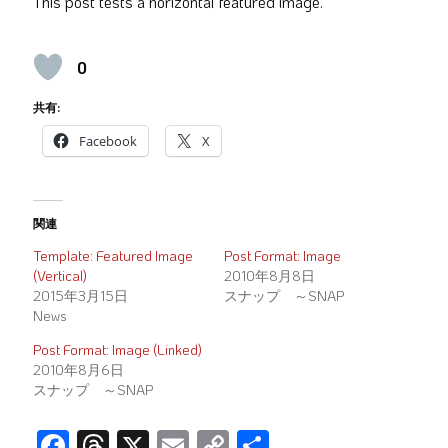
This post tests a horizontal featured image.
0
共有:
Facebook
X
関連
Template: Featured Image
Post Format: Image
(Vertical)
2010年8月8日
2015年3月15日
スナップ ～SNAP
News
Post Format: Image (Linked)
2010年8月6日
スナップ ～SNAP
F
T
X
E
C
共