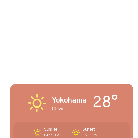
28°
Yokohama
Clear
Sunrise
Sunset
04:55 AM
06:38 PM